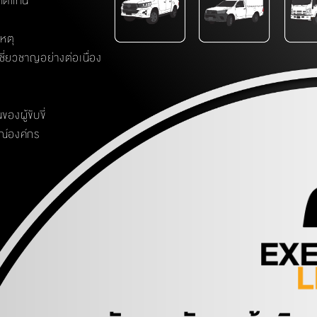
ถทดแทน
หตุ
ี่ยวชาญอย่างต่อเนื่อง
งผู้ขับขี่
ณ์องค์กร